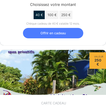
Choisissez votre montant
40 €
100 €
250 €
Chèque cadeau de 40 € valable 12 mois.
Offrir en cadeau
VALEUR
250
€
CARTE CADEAU