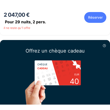
2 047,00 €
Réserver
Pour 29 nuits,
2
pers.
Il ne reste qu'1 offre
Offrez un chèque cadeau
CHÈQUE
CADEAU
EUR
40