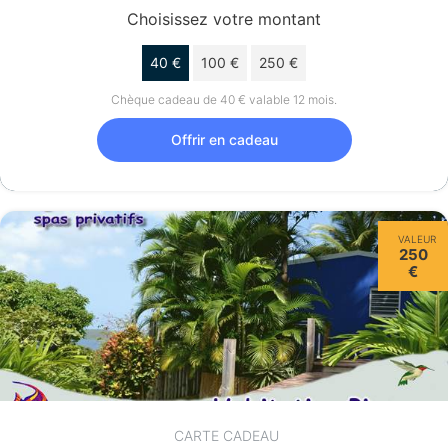
Choisissez votre montant
40 €
100 €
250 €
Chèque cadeau de 40 € valable 12 mois.
Offrir en cadeau
VALEUR
250
€
CARTE CADEAU