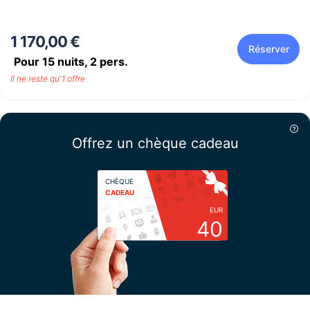
1 170,00 €
Réserver
Pour 15 nuits,
2
pers.
Il ne reste qu'1 offre
Offrez un chèque cadeau
CHÈQUE
CADEAU
EUR
40