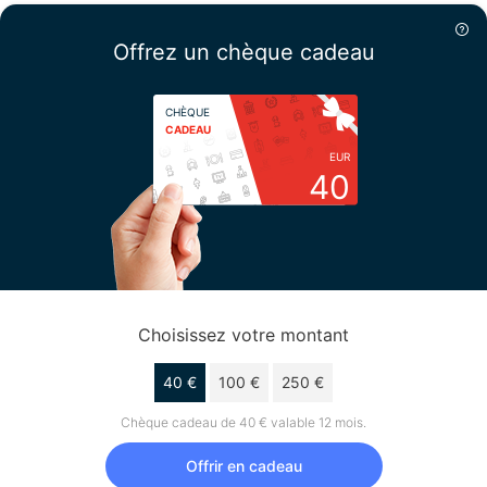
Offrez un chèque cadeau
CHÈQUE
CADEAU
EUR
40
Choisissez votre montant
40 €
100 €
250 €
Chèque cadeau de 40 € valable 12 mois.
Offrir en cadeau