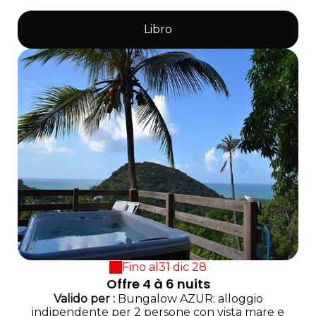
Libro
Fino al
31 dic 28
Offre 4 à 6 nuits
Valido
per
:
Bungalow AZUR: alloggio
indipendente per 2 persone con vista mare e