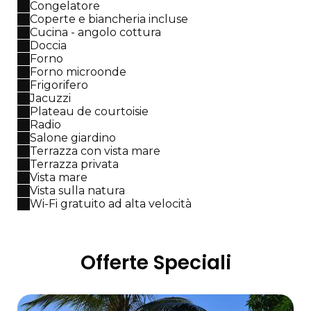
Congelatore
Coperte e biancheria incluse
Cucina - angolo cottura
Doccia
Forno
Forno microonde
Frigorifero
Jacuzzi
Plateau de courtoisie
Radio
Salone giardino
Terrazza con vista mare
Terrazza privata
Vista mare
Vista sulla natura
Wi-Fi gratuito ad alta velocità
Offerte Speciali