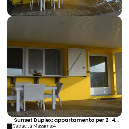
Sunset Duplex: appartamento per 2-4
persone con vista mare e jacuzzi privata
Capacità Massima:4