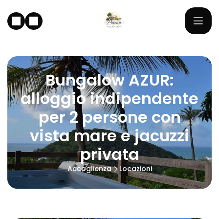
Bungalow AZUR:
alloggio indipendente
per 2 persone con
vista mare e jacuzzi
privata
Accoglienza
Locazioni