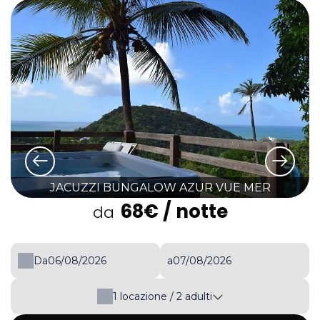
JACUZZI BUNGALOW AZUR VUE MER
68€
/ notte
da
Da
a
1
locazione /
2
adulti