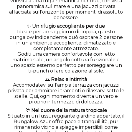
vi invita a una fuga romantica per due, con vista
panoramica sul mare e una jacuzzi privata
affacciata sull'orizzonte per momenti di assoluto
benessere.
✨
Un rifugio accogliente per due
Ideale per un soggiorno di coppia, questo
bungalow indipendente può ospitare 2 persone
in un ambiente accogliente, climatizzato e
completamente attrezzato.
Goditi una camera confortevole con letto
matrimoniale, un angolo cottura funzionale e
uno spazio esterno perfetto per sorseggiare un
ti-punch o fare colazione al sole.
🌅
Relax e intimità
Accomodatevi sull'ampia terrazza con jacuzzi
privata per ammirare i tramonti o rilassarvi sotto le
stelle. Qui, ogni momento diventa un vero e
proprio intermezzo di dolcezza.
🌴
Nel cuore della natura tropicale
Situato in un lussureggiante giardino appartato, il
Bungalow Azur offre pace e tranquillità, pur
rimanendo vicino a spiagge imperdibili come