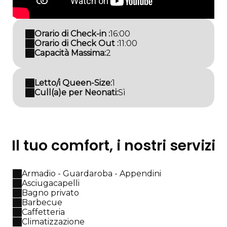
Orario di Check-in :
16:00
Orario di Check Out :
11:00
Capacità Massima:
2
Letto/i Queen-Size:
1
Cull(a)e per Neonati:
Sì
Il tuo comfort, i nostri servizi
Armadio - Guardaroba - Appendini
Asciugacapelli
Bagno privato
Barbecue
Caffetteria
Climatizzazione