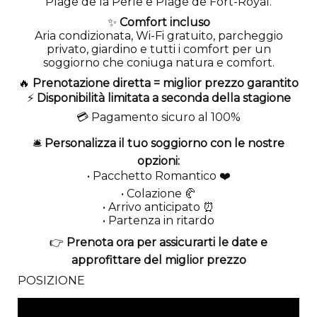
Plage de la Perle e Plage de Fort-Royal.
✨
Comfort incluso
Aria condizionata, Wi-Fi gratuito, parcheggio
privato, giardino e tutti i comfort per un
soggiorno che coniuga natura e comfort.
🔥
Prenotazione diretta = miglior prezzo garantito
⚡
Disponibilità limitata a seconda della stagione
💳 Pagamento sicuro al 100%
🛎️
Personalizza il tuo soggiorno con le nostre
opzioni:
• Pacchetto Romantico ❤️
• Colazione 🥐
• Arrivo anticipato ⏰
• Partenza in ritardo
👉
Prenota ora per assicurarti le date e
approfittare del miglior prezzo
POSIZIONE