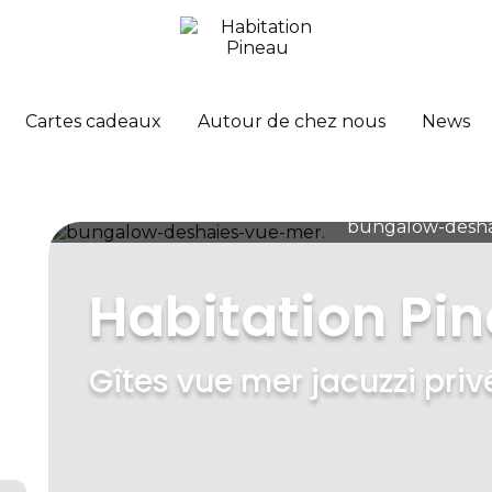
Cartes cadeaux
Autour de chez nous
News
bungalow-desha
Habitation Pi
Gîtes vue mer jacuzzi priv