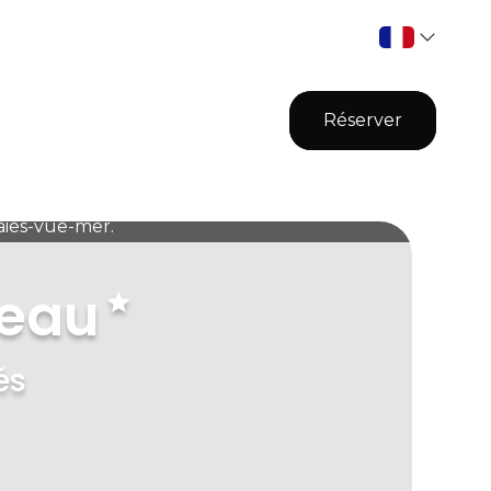
Réserver
ies-vue-mer.
neau
és