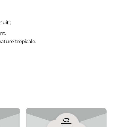
uit ;
nt.
ature tropicale.